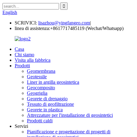
English
SCRIVICI:
lisazhou@yingfangeo.com
|
linea di assistenza:
+8617717485119 (Wechat/Whatsapp)
Casa
Chi siamo
Visita alla fabbrica
Prodotti
Geomembrana
Geotessile
Liner in argilla geosintetica
Geocomposito
Geogriglia
Georete di drenaggio
Tessuto di geofiltrazione
Georete in plastica
Attrezzature per l'installazione di geosintetici
Prodotti caldi
Servizi
Pianificazione e progettazione di progetti di