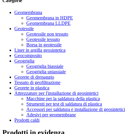
Categorie
Geomembrana
Geomembrana in HDPE
Geomembrana LLDPE
Geotessile
Geotessile non tessuto
Geotessile tessuto
Borsa in geotessile
Liner in argilla geosintetica
Geocomposito
Geogriglia
Geogriglia biassiale
Geogriglia uniassiale
Georete di drenaggio
Tessuto di geofiltrazione
Georete in plastica
Attrezzature per l'installazione di geosintetici
Macchine per la saldatura della plastica
Strumenti per test di saldatura di plastica
Accessori per saldatura e installazione di geosintetici
Adesivi per geomembrane
Prodotti caldi
Prodotti in evidenza